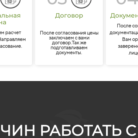
альная
Договор
Докумен
на
После со
м расчет
документац
После согласования цены
заключаем с вами
Направляем
Вам ор
договор.Так же
ласование.
заверен
подготавливаем
документы.
лиц
ЧИН РАБОТАТЬ С