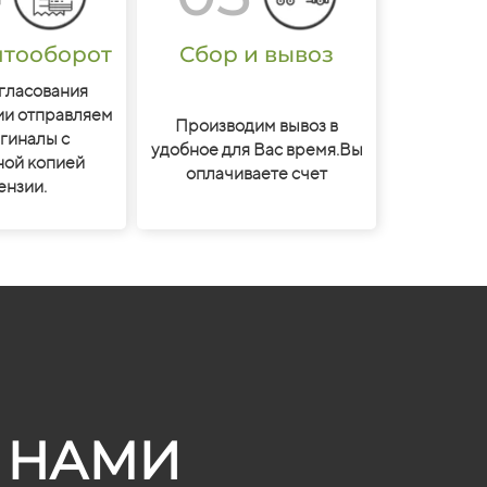
тооборот
Сбор и вывоз
гласования
ии отправляем
Производим вывоз в
гиналы с
удобное для Вас время.Вы
ной копией
оплачиваете счет
ензии.
 НАМИ