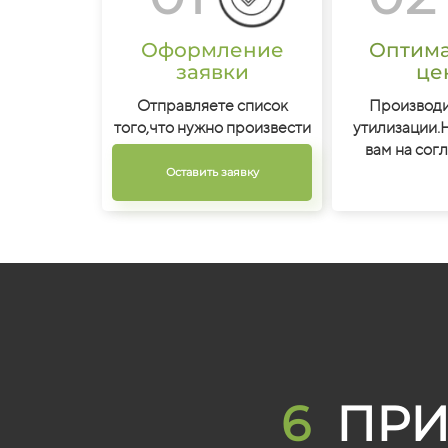
Оформление
Оптим
заявки
це
Отправляете список
Производи
того,что нужно произвести
утилизации.
вам на сог
Оставить заявку
6
ПРИ