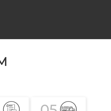
М
4
05