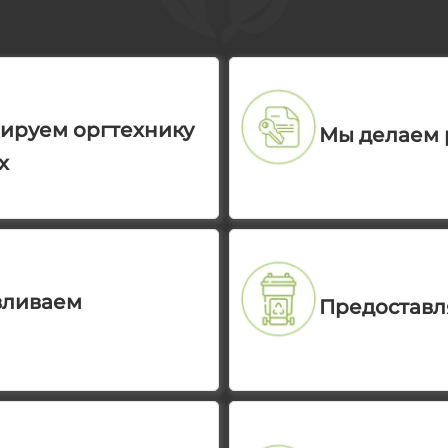
ируем оргтехнику
Мы делаем 
х
вливаем
Предоставл