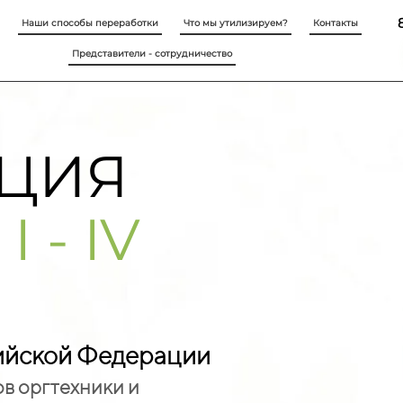
Наши способы переработки
Что мы утилизируем?
Контакты
Представители - сотрудничество
ЦИЯ
В
I -
I
V
сийской Федерации
ов оргтехники и